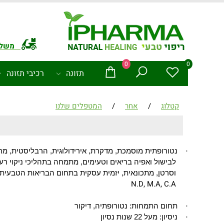
משלו
0
0
תזונה
רכיבי תזונה
קטלוג
/
אחר
/
המטפלים שלנו
נטורופתית מוסמכת, מדקרת, אירידולוגית, הרבליסטית, מר
·
לבישול ואפיה בריאים וטעימים, מתמחה בתהליכי ניקוי רעל
וסרטן, מתכונאית, יזמית עסקית בתחום הבריאות הטבעית, 
N.D, M.A, C.A
תחום התמחות: נטורופתיה, דיקור
·
ניסיון: מעל 22 שנות נסיון
·