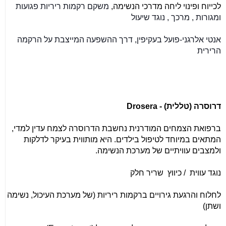
לכייוח ופינוי ליחה מדרכי הנשימה,
משקם רקמות ריריות פגועות
ומגורות
, מרכך
, נוגד שיעול
אנטי אלרגני
-
פועל בעקיפין, דרך ההשפעה המייצבת על הרקמה
הרירית
דרוסרה (טללית) -
Drosera
ברפואת הצמחים המודרנית נחשבת הדרוסרה לצמח עדין למדי,
המתאים במיוחד לטיפול בילדים. היא מותווית בעיקר לדלקות
ולמצבים עוויתיים של מערכת הנשימה
.
נוגד עווית / כיווץ שריר חלק
לחלוח והרגעת גירויים ברקמות ריריות (של מערכת העיכול, נשימה
ושתן)