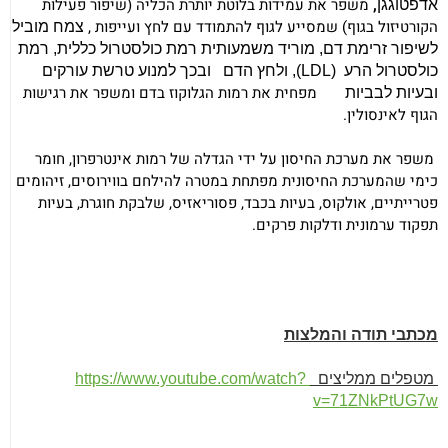
,
משפר את עמידות בלוטת יותרת הכליה (שיפור פעילות
אדפטוגגן
הקורטיזול בגוף) שמסייע לגוף להתמודד עם לחץ ועייפות ,
צמח מוביל
לשיפור זרימת דם, מוריד משמעותית רמת כולסטרול כללית, רמת
כולסטרול הרע
(
LDL
),
ולחץ הדם
ובכך למנוע טרשת עורקים
מפחית את רמות הגלוקוז בדם
ומשפר את רגישות
ובעיות לבביות
הגוף לאינסולין
.
משפר את מערכת החיסון
על ידי הגדלה של רמות אינטרפרון, חומר
כימי שהמערכת החיסונית מפתחת במטרה להילחם בווירוסים, זיהומים
פטרייתיים, אולקוס, בעיות בכבד, פסוריאזיס, שלבקת חוגרת, בעיות
תפקוד ערמונית ודלקות פרקים
.
מכתבי תודה והמלצות
מטפלים ממליצים
https://www.youtube.com/watch?
v=71ZNkPtUG7w