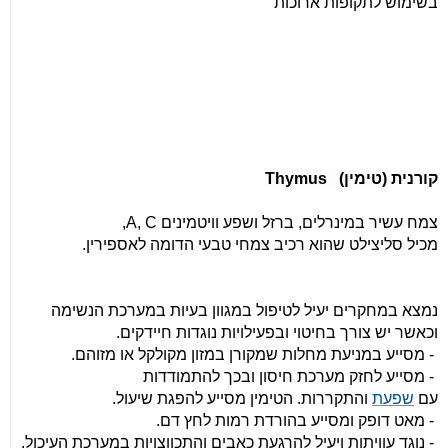
בשימוש לתקופות ארוכות
קורנית (
טימין)
Thymus
צמח עשיר במינרלים, ברזל ושפע וויטמינים
A, C
,
מכיל סליצילט שהוא רכיב צמחי טבעי הדומה לאספירין.
נמצא במחקרים יעיל לטיפול במגוון בעיות במערכת הנשימה
וכאשר יש צורך בחיטוי ובפעילויות נוגדות חיידקים.
- מסייע במניעת מחלות שמקורן במזון מקולקל או מזוהם.
- מסייע לחזק מערכת חיסון ובכך להתמודדות
עם
שפעת
והתקררות. הטימין מסייע להפגת שיעול.
- מאט דופק ומסייע בהורדת רמות לחץ דם.
- נוגד עוויתות ויעיל להרגעת כאבים והתכווצויות במערכת העיכול.