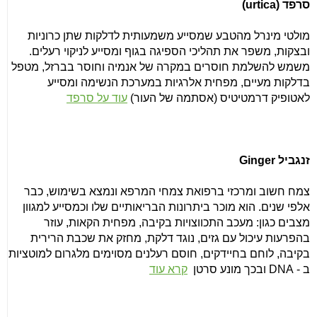
סרפד (
urtica
)
מולטי מינרל מהטבע שמסייע משמעותית לדלקות שתן כרוניות
ובצקות, משפר את תהליכי הספיגה בגוף ומסייע לניקוי רעלים.
משמש להשלמת חוסרים במקרה של אנמיה וחוסר בברזל, מטפל
בדלקות מעיים, מפחית אלרגיות במערכת הנשימה ומסייע
לאטופיק דרמטיטיס (אסתמה של העור)
עוד על סרפד
זנגביל
Ginger
צמח חשוב ומרכזי ברפואת צמחי המרפא ונמצא בשימוש, כבר
אלפי שנים. הוא מוכר ביתרונות הבריאותיים שלו וכמסייע למגוון
מצבים כגון: מעכב התכווצויות בקיבה, מפחית הקאות, עוזר
בהפרעות עיכול עם גזים, נוגד דלקת, מחזק את שכבת הרירית
בקיבה, לוחם בחיידקים, חוסם רעלנים מסוימים מלגרום למוטציות
ב
- DNA
ובכך מונע סרטן
קרא עוד