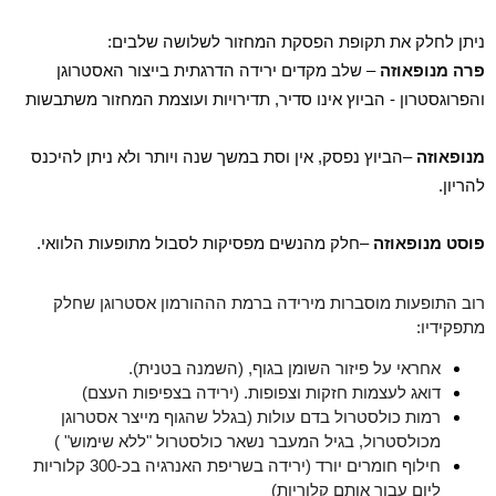
ניתן לחלק את תקופת הפסקת המחזור לשלושה שלבים
:
פרה מנופאוזה
– שלב מקדים ירידה הדרגתית בייצור האסטרוגן
והפרוגסטרון - הביוץ אינו סדיר, תדירויות ועוצמת המחזור משתבשות
מנופאוזה
–הביוץ נפסק, אין וסת במשך שנה ויותר ולא ניתן להיכנס
להריון
.
פוסט מנופאוזה
–חלק מהנשים מפסיקות לסבול מתופעות הלוואי
.
רוב התופעות מוסברות מירידה ברמת הההורמון אסטרוגן שחלק
מתפקידיו:
אחראי על פיזור השומן בגוף, (השמנה בטנית).
דואג לעצמות חזקות וצפופות. (ירידה בצפיפות העצם)
רמות כולסטרול בדם עולות (בגלל שהגוף מייצר אסטרוגן
מכולסטרול, בגיל המעבר נשאר כולסטרול "ללא שימוש" )
חילוף חומרים יורד (ירידה בשריפת האנרגיה בכ-300 קלוריות
ליום עבור אותם קלוריות)