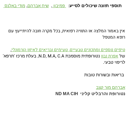
תוספי תזונה שיכולים לסייע
:
פמיבון
,
שיח אברהם
,
מודי באלנס
אין באמור המלצה או התוויה רפואית, בכל מקרה חובה להיתייעץ עם
רופא המטפל
טיפים נוספים ומתכונים טבעיים, טעימים ובריאים לאיזון הורמונלי
,
של
אפרת נבון
N.D, M.A, C.A
נטורופתית מוסמכת
, בעלת מרכז 'תרפא'
לריפוי טבעי.
בריאות ובשורות טובות
אברהם מור קצב
נטורופת והרבליט קליני
ND MA CIH