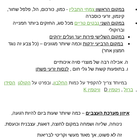
במקום הראשון
צמחי התבלין
- כמון, כורכום, הל, פלפל שחור,
קינמון, זרעי כוסברה
במקום השני
נבטים טריים
מכל סוג, החזקים ביותר חמנייה
וברוקולי
במקום השלישי פירות יער ועלים ירוקים
במקום הרביעי ירקות
וכמה שיותר מגוונים
– (כל צבע זה נוגד
חמצון אחר)
ה. אכילה רבה של מוצרי סויה איכותיים
ו. בתופעות קשות של גלי חום ,
לנסות זרעי פשתן
במיוחד צריך להקפיד על כמות
החלבון
, ובפרט על
הקולגן
הסידן
,
ברזל
,
ויטמין
D
וויטמין K
איזון מערכת העצבים
– כמה שיותר שעות ביום להיות רגועה,
נינוחה, שליוה ושמחה במקום לחוצה, דואגת, עצבנית וכועסת.
זה לא פשוט, אך מאוד מעשי וקריטי לבריאות