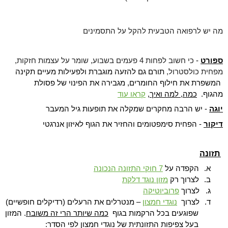
מה יש לרפואה הטבעית להקל על התסמינים
ספורט
-
כי חשוב לפחות 4 פעמים בשבוע, שומר על עצמות חזקות,
מפחית כולסטרול,
תורם גם להזעה מוגברת ולפעילות מעיים תקינה
המשפרת את חילוף החומרים, מגבירה את הפינוי של פסולת
מהגוף
.
כמה, למה ואיך
,
קראו עוד
יוגה
- יש הרבה מחקרים שמקלה את תופעות גיל המעבר
דיקור
- הפחית סימפטומים והחזיר את הגוף לאיזון אנרגטי
תזונה
א.
הקפדה על
7 חוקי התזונה הנכונה
ב.
לצרוך רק
מזון נוגד דלקת
ג.
לצרוך
פרוביוטיקה
ד.
לצרוך
נוגדי חמצון
–
מנטרלים את הרעלים (רדיקלים חופשיים)
שפוגעים בכל הרקמות בגוף
כמה שיותר הרי זה משובח
.
המזון
בעל צפיפות התזונתית של נוגדי חמצון לפי הסדר: