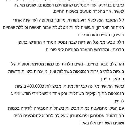
כאבים בנרתיק ועוד תסמינים שתמהילם ועוצמתם, שונים מאשה
לאשה, אך בהכרח פוגעים באיכות החיים.
גיל המעבר הוא לא אירוע נקודתי. מדובר בתקופה (עד שנה אחרי
המחזור האחרון) העשויה להיות מטלטלת עבור האישה וכוללת שינויים
פיזיים, נפשיים והורמונליים
.
חלק טבעי ממעגל הפוריות שבה נפסק המחזור החודשי באופן
הדרגתי. ומתרחש המעבר מפוריות לאי פוריות
זהו שלב טבעי בחיים. - נשים נולדות עם כמות מסוימת וסופית של
ביציות בלתי בוגרות הנמצאות בשחלות ואינן מייצרות ביציות חדשות
במהלך חייהן
.
כאשר האישה מגיעה לבגרות מינית, מבשילות כ400,000 ביציות
הנמצאות בתוך זקיקים בשחלות
.
ו
רק אחד מבשיל מדי חודש ומגיע
לביוץ
.
עם הגיל, מתמעטת כמות הביציות בשחלות המביאה לירידה בכמות
ההורמונים אסטרוגן ופרוגסטרון שעלולה להביא לתסמינים רבים
ושונים השזורים אלו באלו
.