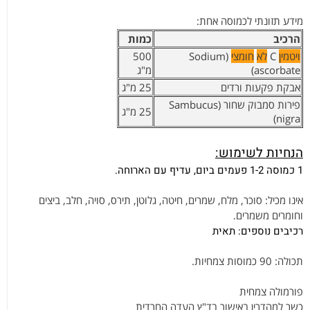
מידע תזונתי לכמוסה אחת:
הרכיב
כמות
ויטמין
C
לא
חומצי
(Sodium
500
ascorbate)
מ"ג
אבקת פקעות ורדים
25 מ"ג
פירות סמבוק שחור (Sambucus
25 מ"ג
nigra)
הנחיות לשימוש:
1 כמוסה 1-2 פעמים ביום, עדיף עם הארוחה.
אינו מכיל: סוכר, מלח, שמרים, חיטה, גלוטן, תירס, סויה, חלב, ביצים
וחומרים משמרים.
רכיבים נוספים: תאית
תכולה: 90 כמוסות צמחיות.
פורמולה צמחית
כשר למהדרין באישור בד"ץ העדה החרדית