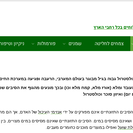
חים בכל רחבי הארץ
צמחים לחליטה
שמנים
פורמולות
ניקיון וטיפוח
ולסטרול גבוה בגיל מבוגר בעולם המערבי, הרעבה ופגיעה במערכת החיסון
 מעובד ומלא (אורז מלא, קמח מלא וכו) ובכך מונעים מהגוף את הסיבים שכ
ום) ואיזון סוכר וכולסטרול
סיבים התזונתיים אינם מפורקים על ידי
אנזימי
ה
עיכול
של האדם, אך הם מת
ושאינם מסיסים במים. הסיבים התזונתיים שאינם מסיסים במים מצויים, בין 
לת שועל
ואפילו במוצרים מוכנים כחומרים מעבים
.