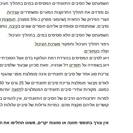
השפעתם של הסיבים התזונתיים המסיסים במים בתהליך העיכו
הם מזרזים את תהליך התרוקנות המעיים ומשחררים
עצירות
.
·
תוצרי הפירוק של התאית (שהמעי מפרק כ-5% ממנה)
,
חומצות ש
·
הסיבים, שמתנפחים וסופחים אליהם חומרים שונים ב
קיבה
,
נותנ
·
השפעתם של הסיבים הלא מסיסים במים, בתהליך העיכול
:
שיפור תהליך העיכול ותפקוד
מערכת העיכול
.
·
הקלה ב
טחורים
.
·
סיוע לסיבים המסיסים בהורדת רמת הגלוקוז בדם אצל הסוכרתיי
·
סיוע בשמירה על
תפריט
דל אנרגיה, וזאת מכיוון שבעוד שלסיבי
·
צריכת סוג אחד של סיבים תזונתיים אינה מומלצת מפני שהגוף 
כמעט. מקורות עתירי סיבים תזונתיים המומלצים ל
תזונה
יומיומ
למרות יתרונותיהם הרבים של הסיבים התזונתיים, אין להגזים ב
קושרים אליהם מקצת מהם. כמויות גדולות של סיבים עלולות ל
אין צורך בתוספי תזונה או מזונות יקרים, פשוט תחליפו את הת