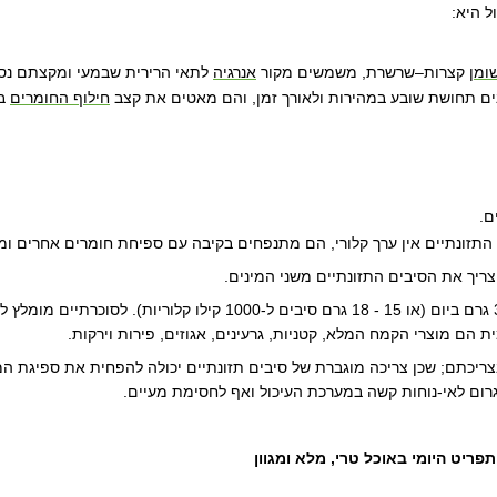
ל היא
:
ומן
קצרות–שרשרת, משמשים מקור
אנרגיה
לתאי הרירית שבמעי ומקצתם נספ
ים תחושת שובע במהירות ולאורך זמן, והם מאטים את קצב
חילוף החומרים
ב
ם
.
ם התזונתיים אין ערך קלורי, הם מתנפחים בקיבה עם ספיחת חומרים אחרים ו
צריך את הסיבים התזונתיים משני המינים
.
לאדם מבוגר מומלצת צריכת סיבים תזונתיים של 25 גרם עד 30 גרם ביום (א
ית הם מוצרי הקמח המלא, קטניות, גרעינים, אגוזים, פירות וירקות
.
צריכתם; שכן צריכה מוגברת של סיבים תזונתיים יכולה להפחית את ספיגת המ
גרום לאי-נוחות קשה במערכת העיכול ואף לחסימת מעיים
.
פריט היומי באוכל טרי, מלא ומגוון