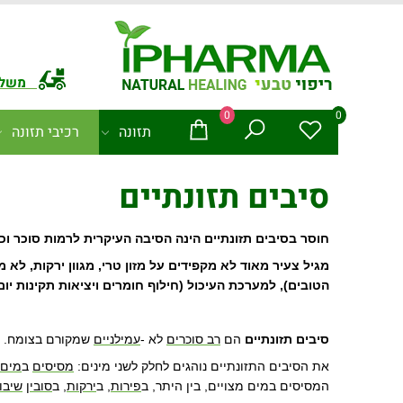
משלו
0
0
תזונה
רכיבי תזונה
סיבים תזונתיים
חוסר בסיבים תזונתיים הינה הסיבה העיקרית לרמות סוכר וכ
מגיל צעיר מאוד לא מקפידים על מזון טרי, מגוון ירקות, לא
הטובים), למערכת העיכול (חילוף חומרים ויציאות תקינות יום י
סיבים תזונתיים
הם
רב סוכרים
לא
-
עמילניים
שמקורם בצומח. ה
את הסיבים התזונתיים נוהגים לחלק לשני מינים
:
מסיסים
ב
מים
המסיסים במים מצויים, בין היתר, ב
פירות
,
ב
ירקות
,
ב
סובין
שיבו