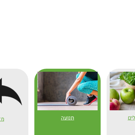
לים
תנועה
מא