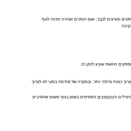
גים ומגיעים ל
כבד
,
ושם הופכים אנרגיה זמינה לגוף
.
קיבה
.
מספקים הרגשת שובע לזמן רב
.
ו 15 - 18 גרם סיבים ל-1000 קילו קלוריות). לסוכרתיים מומלץ לצרוך כמות גדולה יותר, ובמקרה של סתימה במעי לא לצרוך
ינרלים וה
וויטמינים
המסיסים בשמן בגוף משום שהסיבים