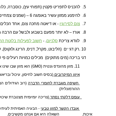
5.
להכניס לתפריט פקטין (תפוחי עץ), כוסברה, כל
6.
להימנע ממזון עשיר באומגה 6 – (שמנים צמחיים למינהם)
7.
צום לסירוגין
- או דיאטה מחכה צום, אחד הכלים 
8.
אורז – לא יותר מפעם בשבוע ולבשל עם הרבה מי
9.
לוודא צריכת
סלניום
.
-
חשוב לפעילות בלוטת התר
. 10
רק דגי ים (הליבוט, מקרל, דניס, הרינג ולוקוס
דגי בריכה (מים מתוקים) מכילים כמויות רעילים פי 10 מדגי ים וכמעט ואין את האומגה 3 לכן אין תועלת לאכול
GMO
11.
מזון מהונדס גנטית (
) הוא מזון שבו שינו 
איזון המיקרובים
(בסיס חשוב לחיסון, עיכול ובריאו
חשיפה מוגברת לחומרי הדברה
(
רוב הגידולים ה
ההורמונלית)
עומס דלקתי נסתר
(
צריכה יומיומית מצטברת שיכול
אובדן הקשר למזון טבעי
-
הבעיה האמיתית לעיתים 
איכות. השאלה היא אם אנחנו מקשיבים.