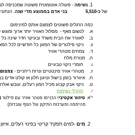
1.
נשימה
-
פעולה אוטומטית פשוטה שמכניסה לגו
של
כ-5,510 בני אדם בממוצע מדי שנה
. הנתוני
כמה הרגלים פשוטים לצמצם אותם למינימום
א.
לנשום מאף - מסלול האוויר יותר ארוך ומוגש ל
ב.
לאוורר את הבית משרד ובעיקר חדר שינה כל י
ג.
ניקוי פילטרים של המזגן כל חודשיים לכל המא
ד.
צמחים מטהרי אוויר
ה.
מנורת מלח
ו.
חומרי ניקוי טבעיים
צמצום 
ז.
מטהרי אוויר סינטטיים ונרות ריחניים -
ח.
איוורור בזמן בישול וטיגון חלון או קולט אדים במ
ט.
ניקוי אבק קבוע מכיל המון רעלים, עובש ואלרג
י.
תרגילי נשימות
טיהור אקטיבי:
הכניסו מטהר אוויר עם פילטר
r
י"א
מהיממה ומערכות התיקון של הגוף עובדות).
2.
מים
-ל
מים תפקיד קריטי בפינוי רעלים, איזון