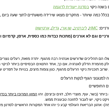
בשנה ניקוי
בסדנה ייעודית לדוגמה
רניים
:
HMC
,
ליברטיב
,
שן ארי
,
גדילן
,
ארטישוק
רניים וגם לא אורנים
(מתכות כבדות כמו כספית, ארסן, קדמיום וכ
שלו הם תהליכים שדורשים אנרגיה רבה מהגוף. יתרה מזאת, רעלים נוצרים 
חלק מהמרת הדלק לאנרגיה
.
אם כך, אחד התנאים הבסיסיים ביותר לניקוי 
רוב תוכניות ניקוי הרעלים מהגוף, כגון צומות מיצים, בנויות על תפריט
ים החופשיים
תר (בשר, עוף, מוצרי חלב, דגים וביצים). זהו
המזון המרוכז ביותר בכדו
יקט ניקוי, יש לעבור לתזונה טבעונית ממש
.
ה)- ארגון הבריאות העולמי קבע כי זהו אחד המקורות הראשיים לסרטן מע