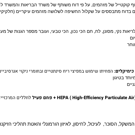
ף קוקטייל של מזהמים,
על פי דוח משותף של משרד הבריאות והמשרד להג
ם בדוח מתבססים על שקלול החשיפה לשלושה מזהמים עיקריים (חלקיקים נש
ריאות נקי, מסונן, לח, חם הכי נכון, הכי טבעי, ועובר מספר הגנות של מע
ום
וחר
כימיקלים:
הפחיתו שימוש במפיצי ריח סינתטיים ובחומרי ניקוי אגרסיבי
יוחד בטיגון
ניים
HEPA ( High-Efficiency Particulate Ai) + פחם פעיל
לחללים המרכזיים
 המשקל, הסוכר, לעיכול, לחיסון, לאיזון הורמונלי והאטת תהליכי הזיקנה