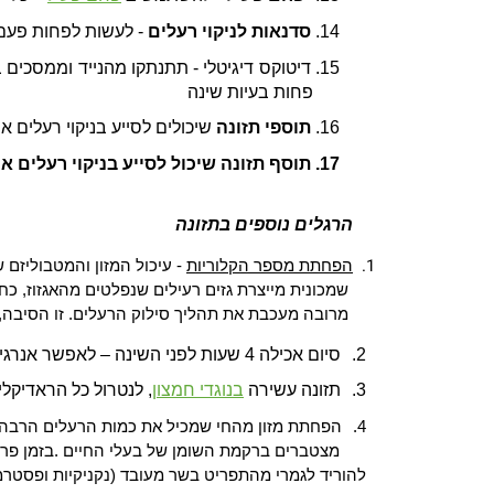
14.
סדנאות לניקוי רעלים
- לעשות לפחות פעם 
פחות בעיות שינה
16.
תוספי תזונה
שיכולים לסייע בניקוי רעלים או
17.
תוסף תזונה שיכול לסייע
בניקוי רעלים או
הרגלים נוספים בתזונה
הפחתת מספר הקלוריות
- עיכול המזון והמטבוליזם 
שמכונית מייצרת גזים רעילים שנפלטים מהאגזוז, כ
מרובה מעכבת את תהליך סילוק הרעלים. זו הסיבה, ש
2.
סיום אכילה 4 שעות לפני השינה – לאפשר אנרגיה למנגנוני הגוף לנקות הרעלים
3.
תזונה עשירה
בנוגדי חמצון
, לנטרול כל הראדיקל
4.
הפחתת מזון מהחי שמכיל את כמות הרעלים הרבה ביו
מצטברים ברקמת השומן של בעלי החיים
.
בזמן פרו
להוריד לגמרי מהתפריט בשר מעובד (נקניקיות ופסטרמ