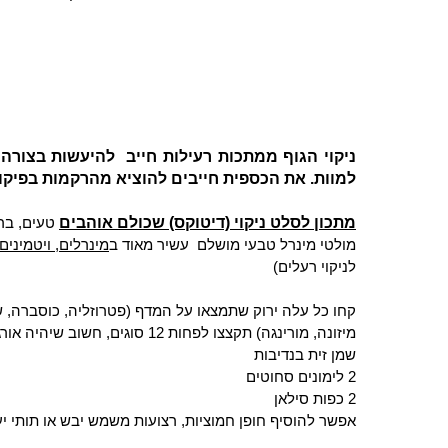
ניקוי הגוף ממתכות רעילות חייב להיעשות בצורה מ
למוות. את הכספית חייבים להוציא מהרקמות בפיקו
מתכון לסלט ניקוי (דיטוקס) שכולם אוהבים
טעים, בר
מולטי מינרל טבעי מושלם
עשיר מאוד ב
מינרלים, ויטמינים
לניקוי רעלים)
קחו כל עלה ירוק שתמצאו על המדף (
פטרוזליה, כוסברה, שמ
מיזונה, מורינגה)
תקצצו לפחות 12 סוגים, חשוב שיהיה אורגני עדיף טרי אם לא גם יבש זה טוב
שמן זית בנדיבות
2 לימונים סחוטים
2 כפות סילאן
אפשר להוסיף חופן חמוציות, רצועות משמש יבש או תותי י