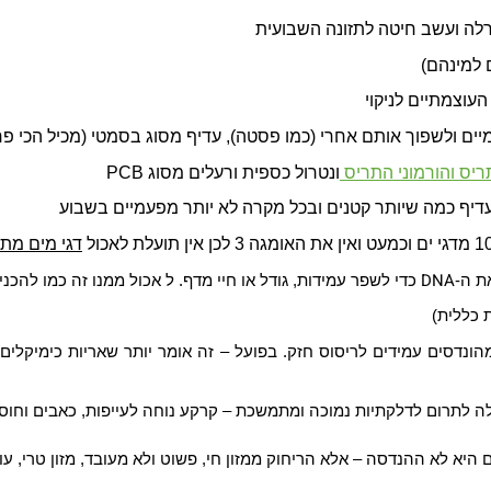
ורלה ועשב חיטה לתזונה השבועית
העוצמתיים לניקוי
ים ולשפוך אותם אחרי (כמו פסטה), עדיף מסוג בסמטי (מכיל הכי פח
יס והורמוני התריס
ונטרול כספית ורעלים מסוג
PCB
), עדיף כמה שיותר קטנים ובכל מקרה לא יותר מפעמיים בשבוע
דגי מים מתו
DNA
את ה-
כדי לשפר עמידות, גודל או חיי מדף. ל
אכול ממנו זה כמו להכני
ת כללית)
מהונדסים עמידים לריסוס חזק. בפועל – זה אומר יותר שאריות כימיק
ה לתרום לדלקתיות נמוכה ומתמשכת – קרקע נוחה לעייפות, כאבים וחוסר 
היא לא ההנדסה – אלא הריחוק ממזון חי, פשוט ולא מעובד, מזון טרי, עו