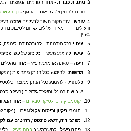
3. מתכות כבדות
- אחד הגורמים הנפוצים והבלת
חובה לבדוק ולסלק אותם מהגוף -
כך תעשו זא
4.
עובש
בעיין
5.
עיסוי
בכל הזדמנות – להזרמת דם ולימפה, 
6.
עישון
להימנע מעשן – כל סוג של עשן פסיבי או אקטיבי
7.
זיעה
– סאונה או מאמץ פיזי – אחד מהכלים 
8.
תרופות
- להימנע ככל הניתן מתרופות (המקו
9.
פלסטי
ק - להימנע ככל הניתן ממוצרי פלסטי
שיבוש הורמונלי והאצת גידולים (בעיקר סרטן
10.
קוסמטיקה וטוולטיקה טבעיים
– אחד המקורו
11.
חומרי ניקיון וריסוס אקולוגיים
– (מקור לכ
12.
מפיצי ריח, דשא סינטטי, רהיטים עם לק
13.
פחם פעיל
- להשתמש ב
פחם פעיל
– כלי 