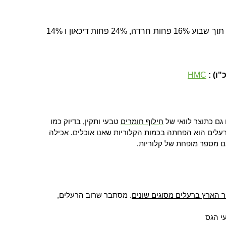
15. דיטוקס דיגיטלי - תתנתקו מהנייד וממסכים בכלל כמה שיותר - מחקרים מצאו שירידה משעתיים לחצי שעה ביום , תוך שבוע 16% פחות חרדה, 24% פחות דיכאון ו 14%
"ו)
:
HMC
גם כתוצר לוואי של
חילוף חומרים
טבעי ותקין, בדיוק כמו
רעלים הוא הפחתה בכמות הקלוריות שאנו אוכלים. אכילה
 עם מספר מופחת של קלוריות
.
ר הארץ ברעלים מסוגים שונים
. מסתבר שרוב הרעלים,
י הגס