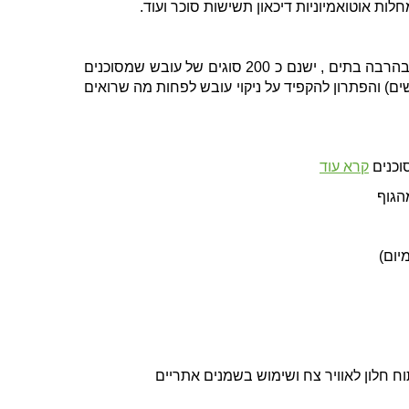
ת אוטואמיוניות דיכאון תשישות סוכר ועוד.
- עוד מקור חשוב לרעלנים שזוכה בעיקר להתעלמות, העובשים מייצרים מיקרו טוקסינים מרטיבות ונמצאים בהרבה בתים , ישנם כ 200 סוגים של עובש שמסוכנים
ם רבים ( נוגדני IgE , IgC יכולים לאתר חשיפה לעובשים) והפתרון להקפיד על ניקוי עובש לפחות מה שרואים
קרא עוד
הגוף
תוח חלון לאוויר צח ושימוש בשמנים אתריים