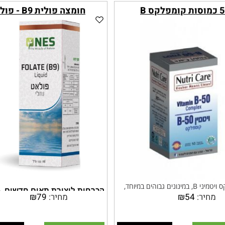
 קומפלקס B
חומצה פולית B9 - פולאט
קומפלקס ויטמיני B, במינונים גבוהים במיוחד,
הכרחית ליצירת תאים חדשים
- 
מחיר:
54
₪
מחיר:
79
₪
ת את פעילותם הסינרגטית להפקת
תאי רירית מערכת העיכול וליצירת 
מקסימום תועלת בריאותית.
חדשים
ילה הפורמולה כולין ואינוזיטול החיוניים