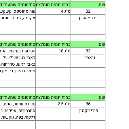
שם
כמות יומית מומלצת
סיפטומים שמעידים 
B2
מ"ג 4
עור מחוספס, קשקשי
ריבופלאבין
אקזמה, זיהום, חוסר 
שם
כמות יומית מומלצת
סיפטומים שמעידים 
B3
מ"ג 18
הפרעות בעיכול, הקא
ניאצין
כאבי בטן ושילשול
כאבי ראש, סחרחורות
מחלות נפש, דיכאון ו
שם
כמות יומית מומלצת
סיפטומים שמעידים 
B6
מ"ג 2.5
נשירת שיער, מתח, ע
פירידוקסין
סחרחורות, עייפות, ר
דלקות בפה, נוקשות 