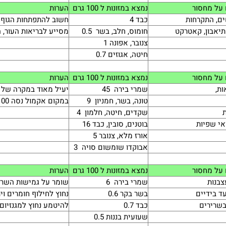
על מחסור
נמצא במזונות ל 100 גרם
הערות
ם, התקרחות
כבד 4
חשוב להתפתחות הגוף מ
תיאבון, קאטרקט
חומוס, חלב, בשר 0.5
מסייע לבריאות העור, 
צנובר, אפונה 1
חיטה, אגוזים 0.7
על מחסור
נמצא במזונות ל 100 גרם
הערות
ות,
שמרי בירה 45
יעיל מאוד במקרה של 
טונה, בשר, חמניון 9
במקום אקמול נסה 100 גרם שמרי בירה
שקדים, חיטה, חלמון 4
אי שפיות
בוטנים, סובין, כבד 16
אורז מלא, צנובר 5
אבוקדו שומשום סויה 3
על מחסור
נמצא במזונות ל 100 גרם
הערות
צבנות
שמרי בירה 6
שומר על גמישות השר
עד בידיים
בשר בקר 0.6
נחוץ לחילוף חומרים ו
בשרירים
כבד 0.7
להיטמע נחוץ למגנזיום ו
שעועית בננות 0.5