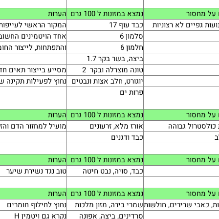
על מחסור
נמצא במזונות ל 100 גרם
הערות
ועות גפיים לא רצוניות
כבד עוף 17
המקור הראשי לעייפות,
סלמון 6
אחד הויטמינים החשוב
חלמון 6
והתפתחות, לייצור החו
ביצה, בשר בקר 1.7
טונה מוצרלה ובקר 2
מסייע בייצור תאים חד
יוגורט, חלב אצות ונבטים
נחוץ לפעילות תקינה ש
פרות ים
על מחסור
נמצא במזונות ל 100 גרם
הערות
כולסטרול גבוהה
אורז מלא, זרעונים
מועיל למחזור הדם והז
ב
כבד ודגנים
על מחסור
נמצא במזונות ל 100 גרם
הערות
כבד, סויה, נבט חיטה
טוב נגד נשירת שיער
על מחסור
נמצא במזונות ל 100 גרם
הערות
ות, כאבי שרירים, חולשות
שמרי בירה, מזון מלכות
נחוץ לחילוף חומרים
סרדינים, ביצה, אפונה
נקרא גם ויטמין H