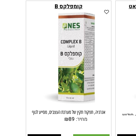
קומפלקס B
אנרגיה, תפקוד תקין של מערכת העצבים, מסייע לגוף
חידוש
להמיר גלוקוז לאנרגיה ונחוץ לבריאות המוח השרירים
מחיר:
89
₪
תאי דם
והעצבים. מונע אנמיה ומשפר תפקוד מערכת העיכול
מכילה שילוב אפקטיבי של כלל משפחת ויטמיני B ומועשרת