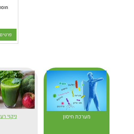
ו
חוסר 
ל
פרטים 
אינו מכיל:
תירס,סו
רכיבים נו
ניקוי רע
מערכת חיסון
כ