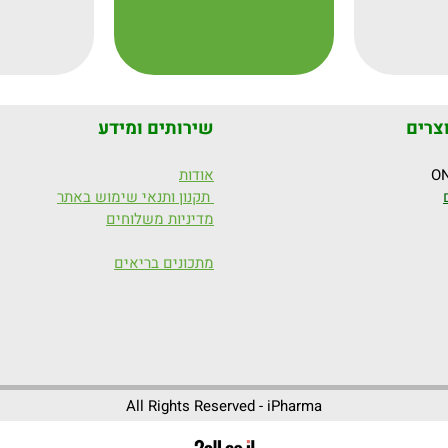
ויתכן שמזדקנים מהר מהפוטנציאל 
שלהם
.
מתיל פולאט הינו ויטמין מסיס מים
(אם יהיו בכלל) מופרשים בשתן
.
הסיכון לרעילות עקב עודף הינו אפס
צרים
שירותים ומידע
אודות
תקנון ותנאי שימוש באתר
מדיניות משלוחים
מתכונים בריאים
All Rights Reserved - iPharma