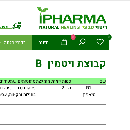
משלו
0
0
תזונה
רכיבי תזונה
קבוצת ויטמין B
שם
כמות יומית מומלצת
סיפטומים שמעידים 
B1
מ"ג 2
עייפות נדודי שינה וד
טיאמין
בחילות והקאות, עציר