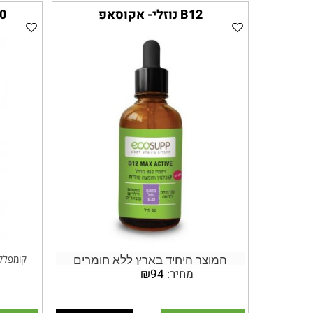
B12 נוזלי- אקוסאפ
50 כמוסות
המוצר היחיד בארץ ללא חומרים
מחיר:
94
₪
משמרים, ממתיקים מלאכותיים, סוכר
ומנצל
ו/או שאר אלרגניים.
בנוסף, מכ
B12 MAX ACTIVE הינו המוצר היחיד