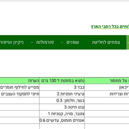
חים בכל רחבי הארץ
צמחים לחליטה
שמנים
פורמולות
ניקיון וטיפוח
על מחסור
נמצא במזונות ל 100 גרם
הערות
יכאון
כבד 3
מסייע לחילוף חומרים
ות וצרידות
גרעיני חמניות 2
חיוני לתפקוד העצבים
בשר, חלמון 0.3
נבט חיטה 3
צנובר, סויה, קטניות 1
אגוזים חומוס, עדשים 0.6