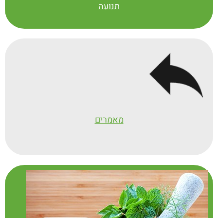
תנועה
הנבדקים ומהירות עיבוד המידע
.
נמצא קשר בין אסטקסנטין להפחתת
·
התקדמות מחלת האלצהיימר
עם העליה בגיל, עולה הסיכון לפתוח
מחלות נוירולוגיות שונות כגון אלצהיימר
ופרקינסון, זאת עקב חמצון והרס תאי
המוח. חשוב להדגיש כי למחלות אלו אין
ריפוי כיום אך יותר ויותר מחקרים בשנים
מאמרים
האחרונות מראים כי נטילה קבועה של
אסטקסנטין תורמת להאטת קצב הרס
התאים
.
תורם לבריאות העין
– רשתית העין דקה
·
מאד וחשופה באופן קבוע לחמצון ולכן היא
אוגרת אליה נוגדי חמצון כדי להגן עליה
מחשיפה לאור. נטילה קבועה של