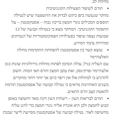
מחלות לב.
תורם לשיפור הפעילות הקוגניטיבית
מחקר שנעשה ביפן ביקש לבדוק את ההשפעה שיש לנטילת
תוספים המכילים נוגדי חמצון בריכוז גבוה – אסטקסנטין – על
התפקוד הקוגניטיבי. המחקר מצא כי בנטילה קבועה של 12
שבועות נצפה שיפור בפעילויות הפסיכומוטוריות של הנבדקים
ומהירות עיבוד המידע.
נמצא קשר בין אסטקסנטין להפחתת התקדמות מחלת
האלצהיימר
עם העליה בגיל, עולה הסיכון לפתוח מחלות נוירולוגיות שונות כגון
אלצהיימר ופרקינסון, זאת עקב חמצון והרס תאי המוח. חשוב
להדגיש כי למחלות אלו אין ריפוי כיום אך יותר ויותר מחקרים
בשנים האחרונות מראים כי נטילה קבועה של אסטקסנטין תורמת
להאטת קצב הרס התאים.
תורם לבריאות העין – רשתית העין דקה מאד וחשופה באופן
קבוע לחמצון ולכן היא אוגרת אליה נוגדי חמצון כדי להגן עליה
מחשיפה לאור. נטילה קבועה של אסטקסנטין מסייעת לייצר שכבת