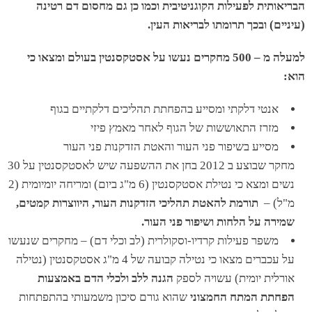
הבריאותית לפעילות הקוגניטיבית וכמו כן גם מחסום דם רטינה
(עיניים) ובכך תרומתו לבריאות העין.
למעלה מ – 500 מחקרים נעשו על אסטקסנטין בעולם ומצאו כי
הוא:
אנטי דלקתי ומסייע בהפחתת תהליכים דלקתיים בגוף
מזרז התאוששות של הגוף לאחר מאמץ פיזי
מסייע בשיפור פני העור והאטת הזדקנות פני העור
מחקר שבוצע ב 2012 בחן את ההשפעה שיש לאסטקסנטין על 30
נשים ומצא כי נטילת אסטקסנטין (6 מ"ג ביום) ומריחה יומיומית (2
מ"ל) –
תורמת להאטת תהליכי הזדקנות העור, היווצרות קמטים,
שמירה על הלחות ושיפור פני העור.
משפר פעילות קרדיו-וסקולרית (לב וכלי דם) – מחקרים שנעשו
על עכברים מצאו כי נטילה קבועה של 4 מ"ג אסטקסנטין (נטילה
אורלית יומית) עשויה לספק
הגנה ללב ולכלי הדם באמצעות
הפחתת המתח החמצוני
שהוא גורם סיכון משמעותי בהתפתחות