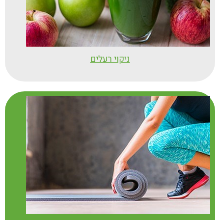
תהליכי הזדקנות העור, היווצרות קמטים,
שמירה על הלחות ושיפור פני העור
.
משפר פעילות קרדיו-וסקולרית (לב וכלי
·
דם)
– מחקרים שנעשו על עכברים מצאו
ניקוי רעלים
כי נטילה קבועה של 4 מ"ג אסטקסנטין
(נטילה אורלית יומית) עשויה לספק
הגנה
ללב ולכלי הדם באמצעות הפחתת המתח
החמצוני
שהוא גורם סיכון משמעותי
בהתפתחות מחלות לב
.
תורם לשיפור הפעילות הקוגניטיבית
·
מחקר שנעשה ביפן ביקש לבדוק את
ההשפעה שיש לנטילת תוספים המכילים
נוגדי חמצון בריכוז גבוה – אסטקסנטין –
על התפקוד הקוגניטיבי. המחקר מצא כי
בנטילה קבועה של 12 שבועות נצפה
שיפור בפעילויות הפסיכומוטוריות של