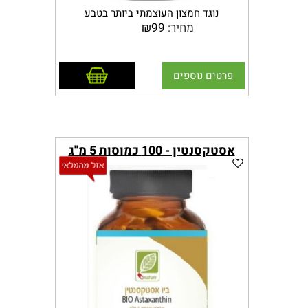
נוגד חמצון העוצמתי ביותר בטבע
מחיר:
99
₪
נקרא גם "מלך נוגדי החמצון" מחקרים מראים
שיש ביכולתו להילחם ברדיקלים חופשיים
פי 6000 מויטמין סי, פי 550 מויטמין
E
, פי
הוסף לסל
20 מאסאי וכורכום, פי 100 מג'וג'י ברי,
קרא
פרטים נוספים
עוד על נוגדי חמצון
לאסטסקנטין יכולת חדירה של מחסום דם
מוח
(BBB)
ובכך תרומתו הבריאותית לפעילות
הקוגניטיבית
אסטקסנטין - 100 כמוסות 5 מ"ג
למעלה מ – 500 מחקרים נעשו על
אסטקסנטין בעולם ומצאו כי הוא
:
·
אנטי דלקתי
ומסייע בהפחתת
תהליכים דלקתיים בגוף
·
מזרז התאוששות של הגוף לאחר
מאמץ פיזי
·
מסייע בשיפור פני העור והאטת