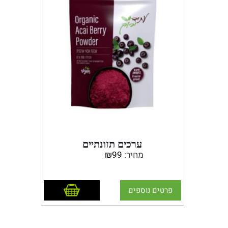
למצבים כרוניים, שוחרי בריאות
וצרכני מזון בריא ואיכותי בכל רחבי הע
ערכים תזונתיים
מחיר:
99
₪
• עשיר בחומצות אמינו
• חומצות שומן חיוניות (אומגה 3, 6,
ו9).
הוסף לסל
פרטים נוספים
• עשיר בסיבים תזונתיים.
• עשיר נוגדי חמצון בינהם פנולים,
פוליפנולים, אנתוציאנינים,
פרואנתוציאנינים, רזברטרול וחומצה