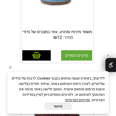
משפר מיניות ומרגיע, עוזר במצבים של נדודי
מחיר:
12
₪
שינה. אגוז מוסקט עוזר לבעיות במערכת
העיכול ובמצבים של גזים, שלשול, בחילות
והקאות
הוסף לסל
פרטים נוספים
✕
רפואת צמחים עתיקה עשתה שימוש באגוזי
המוסקט לטיפול במערכת העיכול ולהפגת
כאבי שרירים ומפרקים
.
לידיעתך, באתרנו נעשה שימוש בקבצי Cookies, לרבות של צדדים
בעל אנרגיה ניטרלית וטעמו מר מתוק. אגוז
נבטי צנונית על מצע
שלישיים, לצורך ניתוח השימוש באתר, שיפור חוויית הגלישה
המוסקט מניע את הדם ומחזק את אלמנט
והצגת פרסום מותאם אישית. המשך גלישה באתר מהווה את
האדמה ומערכת העיכול
.
מכיל שמנים אשר
הסכמתך לשימוש זה. לפרטים נוספים ניתן לעיין במדיניות
מקלים במצבי עצירות על ידי לחלוח
הפרטיות.
מדיניות הפרטיות
המעיים, מפיג גזים ממערכת העיכול נחשב
מאשר
כתבלין המעורר תשוקה מינית, מגביר את
היצר המיני, האון הגברי ומונע שפיכה