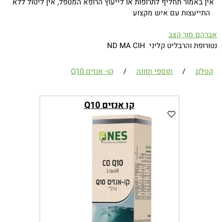
אין באמור תחליף לתרופות או לייעוץ הרופא המטפל, אין ליטול ללא
התייעצות עם איש מקצוע
אברהם מור קצב
נטורופת והרבליט קליני ND MA CIH
קטלוג
/
תוספי תזונה
/
קו- אנזים Q10
קו אנזים Q10