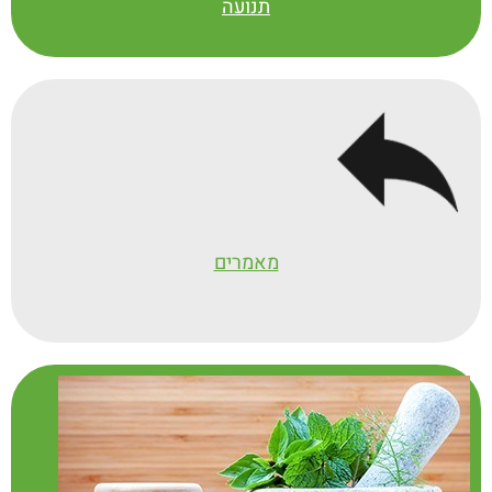
כלומר – שאינו מייצר אותה לבד. ל
תנועה
ל-ארגינין תפקידים רבים בגוף והיא
מקובלת כמרכיב חיוני לעוסקים בספורט,
כיוון שבעזרתה השריר מקבל הזנה טובה
יותר ורמות גבוהות יותר של חמצן. רמות
חמצן גבוהות בשריר תורמות ליכולת
השריר בזמן מאמץ וגם להתאוששותו
לאחר האימון.
מאמרים