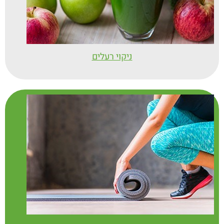
פורמלת מולטי Q10 מבית ננוטבע .
פורמולה יחודית בתוספת תמציות צמחים ו
L-ARGININ
ניקוי רעלים
קו – אנזים Q10 הינו מולקולה שומנית
בעלת תפקיד מרכזי בתהליכים שונים בגוף
בין השאר בתהליך המזרז פעולות
מטבוליות שונות והינו נוגד חימצון. ככל
שמתבגרים הגוף זקוק לתוספת ממקור
חיצוני. מחקרים רבים הוכיחו כי לנטילה
קבועה של התוסף יש השפעה על תפקוד
הלב וכן שהוא יעיל לסובלים מבעיות
חניכיים, למי שנוטלים תרופות כנגד
כולסטרול גבוה (סטטינים). כמו כן משמש
כספק אנרגיה .
ל-ארגינין L-Arginine
הינה תוסף
תזונה של חומצה אמינית חיונית לגוף,