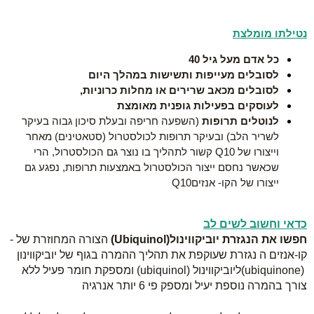
נטילתו מומלצת
כל אדם מעל גיל 40
לסובלים מעייפות ותשישות במהלך היום
לסובלים מכאב שרירים או מחלות כרוניות,
לעוסקים בפעילות גופנית מאומצת
לנוטלים תרופות
(השפעה חריפה ובעלת סיכון גבוה בעיקר
לשריר הלב
) ובעיקר תרופות לכולסטרול (סטאטינים)
מאחר
וייצורו של
Q10
קשור לתהליך בו נוצר גם הכולסטרול, הרי
שכאשר נחסם ייצור הכולסטרול באמצעות תרופות, נפגע גם
ייצורו של הקו- אנזים
Q10
כדאי וחשוב לשים לב
חפשו את הנגזרת יוביקווינול
(Ubiquinol)
הצורה המחוזרת של
-
קו-אנזים
ה
נגזרת שעוקפת את תהליך ההמרה בגוף של יוביקווינון
(ubiquinone)
ליוביקווינול
(ubiquinol)
ומספקת חומר
פעיל ללא
צורך בהמרה נוספת יעיל ומספק פי 6 יותר אנרגיה