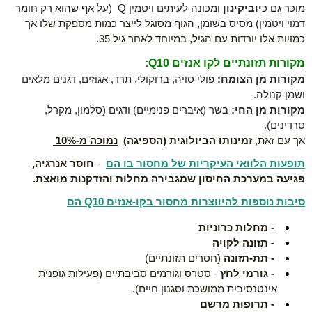
מוכר גם כ
יוביקינון
ומכונה לעיתים ויטמין
Q
(על אף שהוא רק חומר
דמוי ויטמין
(
מסיס בשומן,
הגוף מסוגל לייצר כמות מספקת שלו
אך
כמויות אלו יורדות עם הגיל, במיוחד לאחר גיל 35.
מקורות תזונתיים לקו אנזים
Q10
:
מקורות מן הצומח:
פולי סויה, ברוקולי, תרד, אגוזים, דגנים מלאים
ושמן קנולה.
מקורות מן החי:
בשר (איברים פנימיים) ודגים (סלמון, מקרל,
סרדינים).
אך עם זאת,
זמינותו הביולוגית (הספיגה)
נמוכה מ-10%
תופעות הלוואי העיקריות של מחסור בו הם
-
חוסר אנרגיה,
פגיעה במערכת החיסון שמגבירה מחלות והזדקנות מואצת
.
סיבות נוספות להיווצרות מחסור בקו-אנזים
Q10
הם
- מחלות כרוניות
- תזונה לקויה
- תת-תזונה
(חסרים תזונתיים)
- גורמי לחץ
- סטרס וגורמים סביבתיים (פעילות גופנית
אינטנסיבית ממושכת וסגנון חיים).
- תרופות מרשם