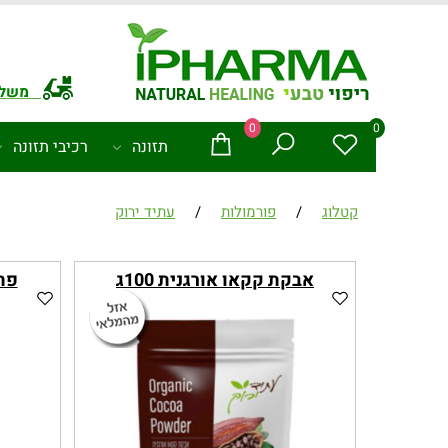
משלו
0
0
תזונה
רכיבי תזונה
קטלוג
/
פורמולות
/
עתיד ירוק
אבקת קקאו אורגנית 100ג
פת