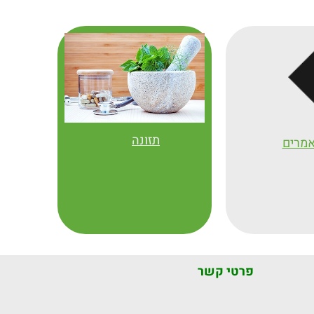
 מכל העולם מנו יתרונות רבים
אלגית.
רי בתזונה ובעקבות כך הארוניה
• עשיר בסטרולים צמחיים בעיקר
תזונתם של המעוניינים בחיזוק הגוף
בטא-סיטוסטרול.
• עשירים בויטמינים (C, K,
ים בריא, ספורטאים, הנוטים
Complex B) ומינרלים (ברזל,
ניים, שוחרי בריאות
אשלגן, מנגן, נחושת, מגנזיום).
 ואיכותי בכל רחבי העולם.
תזונה
מרים
פרטי קשר