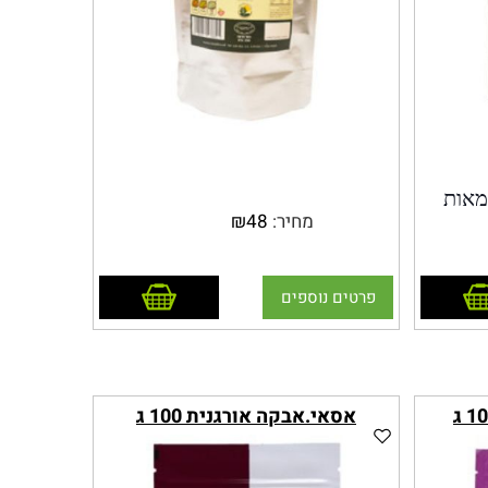
מאות
מחיר:
48
₪
ורתית.
רכיבים
ועים
 לסל
הוסף לסל
פרטים נוספים
וגדי
יקלים
 ביופלאבונוידים,
 ועוד.
ירופים,
אסאי.אבקה אורגנית 100 ג
מאפים
ות