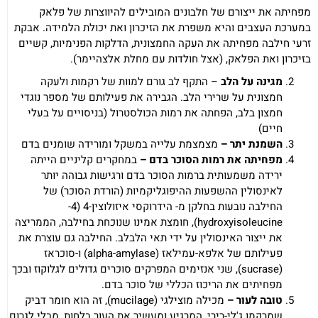
מפחיתה את ייצורם של חלבונים המובילים להיווצרות של פלאק
במערכת העצבים והיא משפרת את הזיכרון ואת יכולת הלמידה. אבקת
זרעי חילבה מפחיתה את העקה החמצונית, הדלקות הפנימיות, קשיים
בזיכרון ואת הפלאק, (אצל חולדות עם מחלת אלצהיימר).
מגינה על הלב
– התקף לב גורם למוות של רקמות ולעקה
חמצונית על שרירי הלב. הגבירה את פעילותם של מספר נוגדי
חמצון בלב, הפחתה את רמות הכולסטרול (בניסויים על בעלי
חיים)
השמנת יתר –
מצמצמת עלייה במשקל ומורידה שומנים בדם
מפחיתה את רמות הסוכר בדם –
במחקרים קליניים הייתה
ירידה משמעותית ברמות הסוכר בדם ורגישות גבוהה יותר
לאינסולין ההשפעות ההיפוגליקמיות (הורדת הסוכר) של
החילבה נובעות בחלקן מ- הידרוקסי איזולוצין-4 (4-
hydroxyisoleucine), חומצת אמינו שנוכחת בחילבה, הממריצה
את ייצור האינסולין על ידי תאי הלבלב. החילבה גם עוצרת את
פעילותם של אלפא-עמילאז (alpha-amylase) ו-סוכראז
(sucrase), שני אנזימים המפרקים סוכרים גדולים לגלוקוז ובכך
מפחיתים את הריכוז הכללי של סוכר בדם.
טובה לעור –
מכילה מוצילגי (mucilage), זה הוא חומר דביק
שמרקמו ג'לי-רירי, המרגיע ומעשיר את העור בלחות, מבלי לגרום