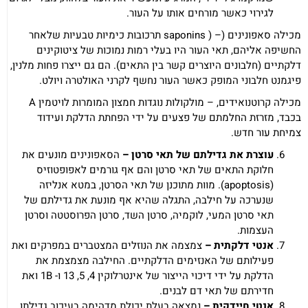
לגירוי כאשר מורחים אותו על העור.
מכילה סאפונינים (– ( saponins תרכובות כימיות טבעיות שלאחר
החשיפה אליהם, תאי העור היו בעלי רמות נמוכות של ציטוקינים
דלקתיים (חלבונים היוצרים קשר בין התאים). הם גם ייצרו פחות מלנין,
פיגמנט חלבוני המופק כאשר העור נחשף לקרני האולטרה ויולט.
מכילה קרוטנואידים, – מולקולות נוגדות חמצון המומרות לויטמין A
בכבד, מזרזת החלמתם של פצעים על ידי הפחתת הדלקת ועידוד
צמיחת עור חדש.
עוצרת את גדילתם של תאי סרטן –
הסאפונינים מונעים את
חלוקת התאים של תאי סרטן והם אף גורמים לאפופטוזיס
(apoptosis). מוות מתוכנן של תאי הסרטן, במטא אנליזה
שנערכה על חילבה, התגלה שהיא אף מונעת את גדילתם של
תאי סרטן המעי, לוקמיה, סרטן השד, סרטן הפרוסטטה וסרטן
העצמות.
אנטי דלקתית –
צמצמה את הנוזלים המצטברים במפרקים ואת
פעילותם של האנזימים הדלקתיים. החילבה מצמצמת את
הדלקת על ידי דיכוי הייצור של אינטרלוקין 4, 5, 13 ו- 1B ואת
חדירתם של תאי דם לבנים.
אנטי חיידקית –
נמצאה בעלת יכולת מדהימה בעיכוב גדילתו