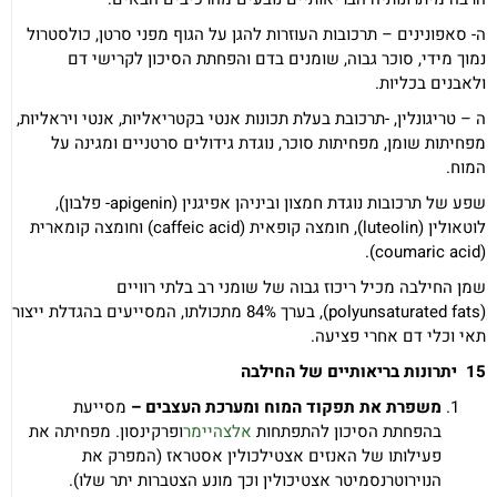
ה- סאפונינים – תרכובות העוזרות להגן על הגוף מפני סרטן, כולסטרול
נמוך מידי, סוכר גבוה, שומנים בדם והפחתת הסיכון לקרישי דם
ולאבנים בכליות.
ה – טריגונלין, -תרכובת בעלת תכונות אנטי בקטריאליות, אנטי ויראליות,
מפחיתות שומן, מפחיתות סוכר, נוגדת גידולים סרטניים ומגינה על
המוח.
שפע של תרכובות נוגדת חמצון וביניהן אפיגנין (apigenin- פלבון),
לוטאולין (luteolin), חומצה קופאית (caffeic acid) וחומצה קומארית
(coumaric acid).
שמן החילבה מכיל ריכוז גבוה של שומני רב בלתי רוויים
(polyunsaturated fats), בערך 84% מתכולתו, המסייעים בהגדלת ייצור
תאי וכלי דם אחרי פציעה.
15
יתרונות בריאותיים של החילבה
משפרת את תפקוד המוח ומערכת העצבים –
מסייעת
בהפחתת הסיכון להתפתחות
אלצהיימר
ופרקינסון. מפחיתה את
פעילותו של האנזים אצטילכולין אסטראז (המפרק את
הנוירוטרנסמיטר אצטיכולין וכך מונע הצטברות יתר שלו).