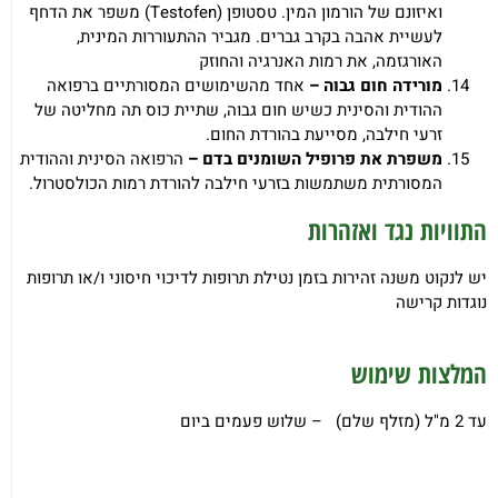
ואיזונם של הורמון המין. טסטופן (Testofen) משפר את הדחף
לעשיית אהבה בקרב גברים. מגביר ההתעוררות המינית,
האורגזמה, את רמות האנרגיה והחוזק
מורידה חום גבוה –
אחד מהשימושים המסורתיים ברפואה
ההודית והסינית כשיש חום גבוה, שתיית כוס תה מחליטה של
זרעי חילבה, מסייעת בהורדת החום.
משפרת את פרופיל השומנים בדם –
הרפואה הסינית וההודית
המסורתית משתמשות בזרעי חילבה להורדת רמות הכולסטרול.
התוויות נגד ואזהרות
יש לנקוט משנה זהירות בזמן נטילת תרופות לדיכוי חיסוני ו/או תרופות
נוגדות קרישה
המלצות שימוש
עד 2 מ"ל (מזלף שלם) – שלוש פעמים ביום