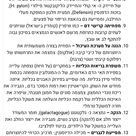
של חיידק ה- אי.קולי והחיידק הליקובקטור.פילורי (H. pylori),
בזכות הדפנסין (Defensin), תמצית חלבון המופקת מעלי
החילבה, ומסייעת גם בהאצת הריפוי של פצעים.
מפחיתה קרישי דם –
כמו וורפרין (קומדין בישראל) שניתנים
לעתים קרובות כתרופת מרשם לאנשים הנמצאים בסיכון גבוה
להתקף לב או שבץ,
הגנה על מערכת העיכול –
הפחית בצורה משמעותית את
היווצרותם של כיבי קיבה (אולקוס). צמצמה את התרחשותו של
רפלוקס קיבתי ושטי (צרבת).
משפרת בריאות הכליות –
במחקרים (על חיות) נצפתה עלייה
בספירת תאי הדם האדומים, של ה-המוגלובין והפחתה בכמות
מלחי סידן בכליות. מה שסייע בפירוק האבנים בכליות. איזנה
מחדש את השתן, הקריאטינין ואת רמות הסוכר בדם., הגבירה את
ריכוז נוגדי החמצון, צמצמה סוגים של חמצן תגובתי, שיפרה את
האיכות הכללית של רקמת הכליות והעלתה את משקל הכליות,
חזרה למשקל נורמלי.
הנקה –
נמצאה כ- גלקטגוגו (galactagogue), חומר המעודד
ייצור חלב אם (להנקה) בקרב נשים, מגבירה את ייצור החלב ואת
העלייה במשקל של הילודים, בניגוד לפלציבו.
מסייעת לגברים –
מכילה הדיוסגנין,- מרכיב הכרחי להיווצרותם