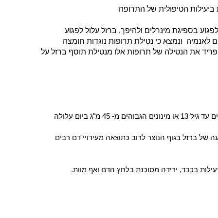
 ביעילות הטיפולית של התרופה
לפגוע בספיגת מינרלים ולהיפך, ברזל עלול לפגוע
ום לאנמיה
ונמצא כי נטילת תרופות נוגדות חומצה
פריד את הנטילה של תרופות אלו מנטילת תוסף ברזל על
) של תוספים או תרופות המכילים ברזל במינונים הגבוהים מ- 40 מ"ג ליום אצל ילדים עד גיל 13 או מינונים הגבוהים מ- 45 מ"ג ביום עלולה
ה של ברזל בגוף הנוצר לרוב כתוצאה מעירויי דם רבים
עילות בכבד, ירידה מסוכנת בלחץ הדם ואף מוות.