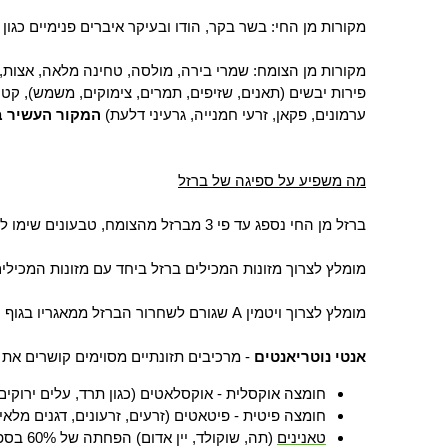
מקורות מן החי:
בשר בקר, הודו ובעיקר איברים פנימיים כגון כ
מקורות מן הצומח:
שמרי בירה, מולסה, טחינה מלאה, אצות, יר
פירות יבשים (תאנים, שזיפים, תמרים, צימוקים, משמש), קטניו
ערמונים, פקאן, זרעי חמנייה, גרעיני דלעת)
המקור העשיר ב
מה משפיע על ספיגה של ברזל
ברזל מן החי נספג עד פי 3 מברזל מהצומח, טבעונים שימו לב
מומלץ לצרוך מזונות המכילים ברזל ביחד עם מזונות המכילים ו
מומלץ לצרוך ויטמין A שגורם לשחרור הברזל ממאגריו בגוף
אנטי נוטריאנטים
- מרכיבים תזונתיים מסוימים
קושרים את ה
חומצה אוקסלית - אוקסלאטים (כגון תרד, עלים ירוקים 
חומצה פיטית - פיטאטים (זרעים, זרעונים, דגנים מלאים
טאנינים
(תה, שוקולד, יין אדום) הפחתה של 60% בספיגה