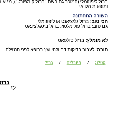
ברזל ליפוזומלי (המוכר גם בשם "ברזל קומפורט"), מגיע ב
ותופעות הלוואי
השורה התחתונה
הכי טוב
:
ברזל גליציאנט או ליפוזומלי
גם טוב
:
ברזל פולימלטוז, ברזל ביסגלצינאט
לא מומלץ
:
ברזל סולפאט
חובה
:
לעבור בדיקות דם ולהיוועץ ברופא לפני הנטילה
קטלוג
/
מינרלים
/
ברזל