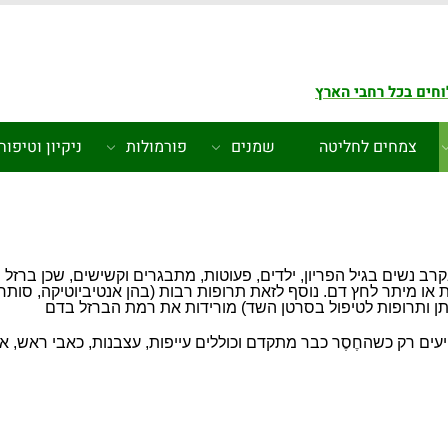
חים בכל רחבי הארץ
צמחים לחליטה
שמנים
פורמולות
ניקיון וטיפוח
 נשים בגיל הפריון, ילדים, פעוטות, מתבגרים וקשישים, שכן ברזל
ו מיתר לחץ דם. נוסף לזאת תרופות רבות (בהן אנטיביוטיקה, סותרי
שתן ותרופות לטיפול בסרטן השד) מורידות את רמת הברזל בדם
ם רק כשהחֶסֶר כבר מתקדם וכוללים עייפות, עצבנות, כאבי ראש, איב