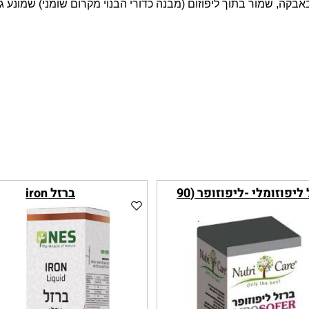
אבקה, שמור בתוך ליפוזום (מבנה כדורי הבנוי מקרום שומני
)
שמונע גי
ברזל ליפוזומלי -ליפוזופר (90
ברזל iron
כמוסות)