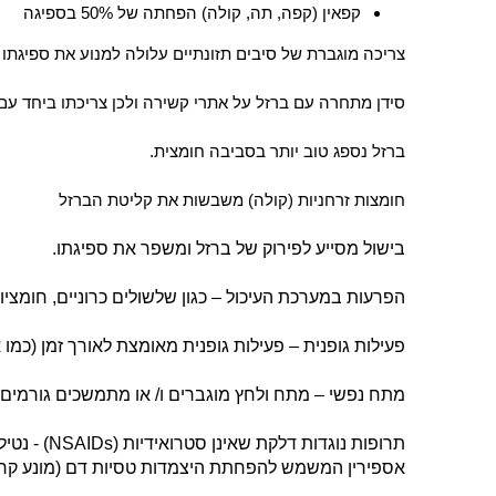
קפאין (קפה, תה, קולה) הפחתה של 50% בספיגה
צריכה מוגברת של סיבים תזונתיים עלולה למנוע את ספיגתו 
סידן מתחרה עם ברזל על אתרי קשירה ולכן צריכתו ביחד עם 
ברזל נספג טוב יותר בסביבה חומצית.
חומצות זרחניות (קולה) משבשות את קליטת הברזל
בישול מסייע לפירוק של ברזל ומשפר את ספיגתו.
הפרעות במערכת העיכול –
כגון שלשולים
כרוניים, חומצי
פעילות גופנית –
פעילות גופנית מאומצת לאורך זמן (כמו 
מתח נפשי –
מתח ולחץ מוגברים ו/ או מתמשכים גורמים לנ
תרופות נוגדות דלקת שאינן סטרואידיות (
NSAIDs
)
- נטיל
אספירין המשמש להפחתת היצמדות טסיות דם (מונע קרי