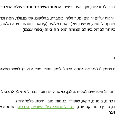
בד, לב וכליות, עוף, דגים וביצים.
המקור העשיר ביותר בעולם החי כבד
קות עליים ירוקים (פטרוזיליה, כוסברה, בזיליקום, עלי מנגולד, חסה וכד'
ת (פולי סויה, עדשים, פול), דגנים מלאים (קינואה, כוסמת, חיטה מלאה, ש
יותר לברזל בעולם הצומח הוא החוביזה (בפרי עצמו)
יטמין C
(עגבניה, גמבה, פלפל, לימון, תפוזי, פפאיה ועוד) לשפר ספיגה.
ברזל ומפריעים לספיגתו. לכן, כאשר קיים חוסר בברזל
מומלץ להגביל 
כהים, בוטנים, קקאו, שוקולד, בטטות, סובין חיטה, פלפל ירוק),
, סובין חיטה, קטניות), -
נטרול החומצה ע"י השרייה, הנבטה
, התססה או