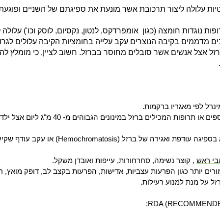
יות עלולה ליצור תרכובת אשר מונעת את ספיגתם של השניים ופוגעת
פות נוגדות חומצה (כגון
אומפרדקס, לנטון, נקסיום, לוסק וכו'
) עלולה 
בים מדממים בקיבה הנוצרים עקב עלייה בחומציות הקיבה עלולים לגר
זל אצל אנשים אשר סובלים מחוסר בברזל. חשוב לציין, כי מומלץ לה
נרל לפי מאגריו ברקמות.
בספיגה עודפת ואגירה של ברזל (
Hemochromatosis
) או עקב עודף שקיע
בי ראש
, קוצר נשימה, סחרחורות, עייפות ואובדן משקל.
רים יותר כגון הפרעות עצביות, אדישות, הפרעות בקצב לב, דופק מואץ, ר
ל על מנת למנוע רעילות.
:
RDA (RECOMMENDE