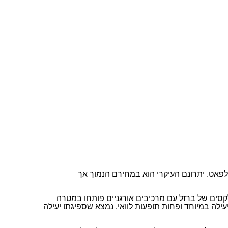
סוגים עיקריים של תוספי ברזל. הראשון תכשירים המבוססים על מלחי ברזל (או ברזל אנאורגני), שהנפוץ מביניהם הוא ברזל סולפאט. יתרונם העיקרי הוא במחירם הנמוך אך
לקסים של ברזל עם מרכיבים אורגניים פותחו במטרה
ילה במיוחד ופחות תופעות לוואי. נמצא שספיגתו יעילה