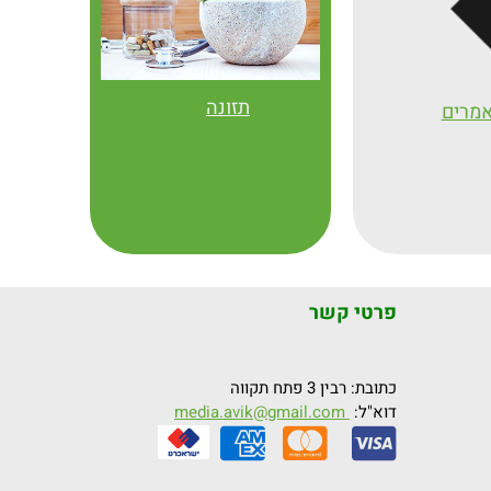
מולסה, טחינה מלאה, אצות, ירקות עליים ירוקים (פטרוזיליה, כוסברה, בזיל
, אפונה, עגבניות, בטטות, תפוחי אדמה, פירות יבשים (תאנים, שזיפים, תמרי
ים, פול), דגנים מלאים (קינואה, כוסמת, חיטה מלאה, שיבולת שועל, בורגו
, פקאן, זרעי חמנייה, גרעיני דלעת)
המקור העשיר ביותר לברזל בעולם ה
החוביזה (בפרי עצמו)
תזונה
מרים
מה משפיע על ספיגה של ברזל
ברזל מן החי נספג עד פי 3 מברזל מהצומח, טבעונים שימו לב
מומלץ לצרוך מזונות המכילים ברזל ביחד עם מזונות המכילים ויטמין C (עגבניה, ג
ועוד) לשפר ספיגה.
מומלץ לצרוך ויטמין A שגורם לשחרור הברזל ממאגריו בגוף
בים תזונתיים מסוימים
קושרים את הברזל ומפריעים לספיגתו. לכן, כאשר
בברזל
מומלץ להגביל את צריכתם
. –
פרטי קשר
ים (כגון תרד, עלים ירוקים כהים, בוטנים, קקאו, שוקולד, בטטות, סובין 
ירוק),
ים, זרעונים, דגנים מלאים, סובין חיטה, קטניות), – נטרול החומצה ע"י הש
כתובת: רבין 3 פתח תקווה
התססה או בישול
דוא"ל:
media.avik@gmail.com
טאנינים
(תה, שוקולד, יין אדום) הפחתה של 60% בספיגה
קפאין (קפה, תה, קולה) הפחתה של 50% בספיגה