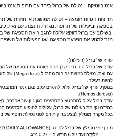
אנטיביוטיקה –
נטילה של ברזל ביחד עם תרופות אנטיביוט
תרופות נוגדות חומצה –
נטילה ממושכת או חוזרת של תרו
בספיגה וביעילות של תרופות נוגדות חומצה. עם זאת, כי
בשילוב עם ברזל דווקא עלולה להגביר את הספיגה של בר
מנת למנוע את הפרעת הספיגה ו/או הפעילות של השניים.
עודף של ברזל (רעילות):
עודף של ברזל הינו נדיר שכן הגוף מווסת את הספיגה של המי
עם זאת, נטילת כמויות גבוהות מהרגיל (
Mega-dose
להיות רעילה.
בנוסף, עודף של ברזל עלול להיגרם עקב פגם גנטי המתבטא 
).
Hemosiderosis
(
עודף ברזל עלול להתבטא בתסמינים כגון גוון עור אפרפר,
כא
במידה וקיימת רעילות של ברזל, עלולים להופיע תסמינים חמו
בכל מקרה מומלץ לבצע בדיקות דם לפני נטילת תוסף של ברז
מינון יומי מומלץ של ברזל לפי ה- (
D DAILY ALLOWANCE
מלידָה ועד גיל 6 חודשים – 0.27 מ"ג.
·