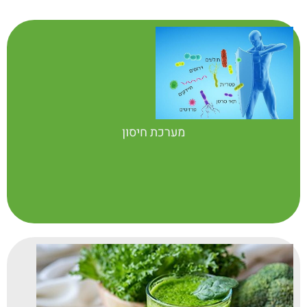
היום מדגימים את סגולותיו הרפואיות
הרבות כגון: פעילות אנטי ויראלית ואנטי
בקטריאלית, חיזוק מערכת החיסון, הגנה
על הכבד מרעלים, טיפול בדלקת הכבד,
אי ספיקת לב ועוד.
הצמח בטוח ביותר לשימוש. אין תיעוד של
תופעות לוואי כלשהן. עפ"י הרפואה
הסינית הצמח אינו מומלץ לשימוש בזמן
מערכת חיסון
זיהומים אקוטיים; הצמח עשוי להפחית
יעילות תרופות מדכאות חיסון ועשוי לגרום
לעצירות
100 כמוסות של 500 מ"ג כל אחת