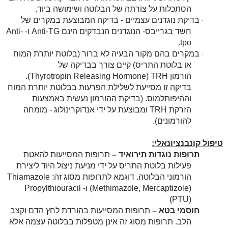
הסתכלות על צורתה של הבלוטה ושימושה ביוד.
בדיקת נוגדנים עצמיים - בדיקה המבוצעת במקרים של
·
חשד בגרייבס- הנוגדנים הנבדקים הינם
Anti-TG
ו-
Anti-
.
tpo
במקרים בהם מקור הבעיה לא ברור (בלוטת יותרת המוח
·
או בלוטת התריס) קיים צורך בבדיקה של
הורמון
TRH
(
Thyrotropin Releasing Hormone
).
בדיקה זו מסייעת לשלילת הפרעות בבלוטת יותרת המוח
וההיפותלמוס. (בדיקת ההורמון נעשית באמצעות
הזרקת
TRH
ומבוצעת על ידי אנדוקרינולוג - מומחה
להורמונים).
טיפול קונבנציונאלי:
תרופות נוגדות תירואיד –
תרופות המסייעות להאטת
·
פעילות בלוטת התריס על ידי מניעת ניצול היוד ליצירת
הורמוני הבלוטה. דוגמא לתרופות מסוג זה:
Thiamazole
(Methimazole, Mercaptizole)
ו-
Propylthiouracil
(PTU)
חוסמי בטא –
תרופות המסייעות בהורדת לחץ הדם וקצב
·
הלב. תרופות מסוג זה אינן מטפלות בבלוטה עצמה אלא