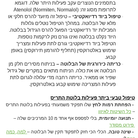
בתסמינים הנוצרים עקב פעילות היתר שלה. דוגמא
לתרופות מסוג זה:
Atenolol (Normiten, Normalol)
טיפול ביוד רדיואקטיבי –
טיפול זה מיועד להרס חלקי או
·
מלא של הבלוטה. במהלך הטיפול נוטלים גלולות
המכילות יוד רדיואקטיבי הפועל להרס הגידול בבלוטה.
היוד נקלט בבלוטה ואינו גורם נזק לרקמות נוספות.
הטיפול ביוד רדיואקטיבי גורם לתת פעילות ומצריך
שימוש באלטרוקסין (תחליף להורמון תירוקסין) באופן
קבוע.
כריתה כירורגית של הבלוטה –
בניתוח מסירים חלק מן
·
הבלוטה או את כולה. הניתוח מתאים במקרים של גידול
שפיר או ממאיר. כריתה רחבה מדי עלולה לגרום לתת
פעילות המצריכה שימוש קבוע באלטרוקסין.
טיפול טבעי ביתר פעילות בלוטת התריס
- הפחתת רמות לחץ
שלו תפקיד משמעותי בפעילות בלוטת התריס
–
כל השיטות לאיזון
- תנועה יומיומית
, בלי לפספס אף אחד מ 10 המרכיבים שלה –
פירוט מסודר
- שינה טובה
, הכלי הכי חזק לתפקוד תקין של הבלוטה –
למה, כמה