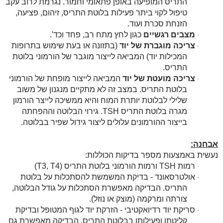
התריס המופיעה באופן פתאומי וחמור. נגרמת לרוב עקב
טיפול לקוי ביתר פעילות בלוטת התריס, זיהום, פציעה,
הזנחת סכרת ועוד.
מצבים רגשיים
כגון לחץ מתח רב, פחד וכד'.
·
צריכה מוגברת של יוד
(בתזונה או בעת שימוש בתרופות
·
המכילות יוד) המביאה לייצור מוגבר של הורמוני בלוטת
התריס.
צריכה מועטת של יוד
המביאה לייצור מופחת של הורמוני
·
בלוטת התריס. במצב זה לא מתקיים מנגנון של משוב
שלילי לבלוטת יותרת המוח והיא ממשיכה לייצר הורמון
מגרה בלוטת התריס
TSH
. גירוי הבלוטה וההפחתה
בייצור ההורמונים עלולים ליצור גידול שפיר בבלוטה.
אבחנה:
נעשית באמצעות מספר בדיקות הכוללות:
רמות
TSH
ורמות הורמוני בלוטת התריס (
T3, T4
)
·
אולטרסאונד - בדיקת המשמשת להסתכלות על בלוטת
·
התריס. הבדיקה מאפשרת הסתכלות על גודל הבלוטה,
צורתה ומרקמה (מוצק או נוזל).
סריקת יוד רדיואקטיבי - הזרקת יוד לגוף המטופל ובדיקת
·
קליטתו ופעילותו בבלוטת התריס. הבדיקה מאפשרת גם