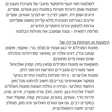
לשלמות תאי הגוף ולתפקוד מיטבי של מערכת העצבים.
חומצות שומן חיוניות מצויות במזונות כגון אגוזים, שקדים,
·
זרעים ושמן זית. חשוב לציין כי יש לצרוך אגוזים, שקדים
וזרעים בצורתם הטבעית (ללא קלייה) משום שקליתם
גורמת לחמצון והרס החומרים החיוניים.
מליסה רפואית – צמח שמעכב את פעילות הבלוטה
·
הימנעות או הפחתת צריכה של:
מזונות המכילים יוד כגון אצות ים (קלפ, נורי, וואקמי, פוקוס,
·
קומבו וכד'), דגים ומלח ים. (אפשר ספירולינה וכלורלה
שהם אצות מיים מתוקים)
משקאות או מזונות המכילים קפאין (תה, קפה) ואלכוהול
·
אשר מעוררים ומגבירים הפרשת הורמוני לחץ.
מזונות אלרגניים - ביתר פעילות בלוטת התריס בעיקר
·
ממקור אוטואימיוני (גרייבס) חשוב להימנע מכל מזון
החשוד כאלרגני. הנחיה זו כוללת הוצאת מזונות העלולים
לעודד אלרגיה כגון: חיטה, חלב פרה ומוצריו, תירס, סויה,
פירות הדר, אגוזים, בוטנים, עגבניות, קפה, שוקולד ועוד.
במקרים רבים, גם אם הגורם האלרגני אינו מזון, מומלץ
לצרוך תזונה היפואלרגנית.