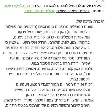
ואיך
?
- ניקוי רעלים
, להתחיל להכניס לשגרה היומית
הרגלים לניקוי רעלים
- תזונה
-
להכניס לשגרה היומית
הרגלים לתזונה נכונה
הגברת צריכה של:
מזונות המכילים מרכיבים גויטרוגנים (מדכאים את פעילות
·
בלוטת התריס) כגון סויה, דוחן, שום, בצל וירקות
ממשפחת המצליבים - כרוב, כרובית, כרוב ניצנים,
ברוקולי, צנון, לפת, קולורבי, חרדל ועלי רוקט. יש לציין כי
בישול של מזונות אלו מנטרל את התרכובת הגויטרוגנית.
פחמימות מורכבות כגון דגנים מלאים אשר עשירות בסיבים
·
תזונתיים ומסייעות לשמירה על אנרגיה זמינה ומניעת
עלייה וירידה חדה ברמות הסוכר בגוף.
חלבונים כגון קטניות, זרעים, גרעינים, אגוזים, דגים, ביצים
·
וכד', המסייעים בוויסות תהליכי חילוף חומרים ובבניית
רקמות בגוף.
ירקות ופירות המהווים מקור לנוגדי חמצון, ויטמינים
·
ומינרלים אשר מסייעים בנטרול רדיקלים חופשיים
ומשתתפים בתהליכי חילוף החומרים בגוף.
אומגה 3 המצויות בדגי ים צפוני (סלמון, מקרל) וזרעי פשתן.
·
חשוב לייצור ותפקוד תקינים של הורמוני בלוטת התריס,