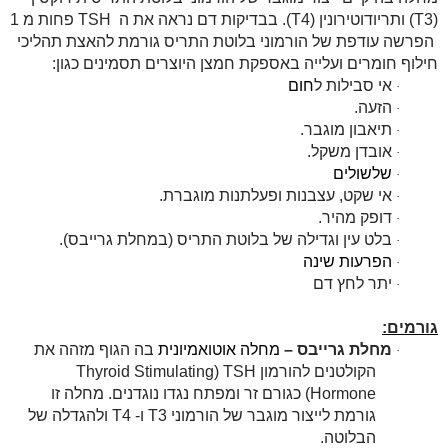
(
T3
) ותריודוטירונין (
T4
). בבדיקות דם נראה את ה
TSH
פחות מ 1
הפרשה עודפת של הורמוני בלוטת התריס גורמת להאצת תהליכי
חילוף חומרים ועלייה באספקת חמצן היוצרים תסמינים כגון:
אי סבילות ל
חום
·
הזעה.
·
תיאבון מוגבר.
·
אובדן משקל.
·
שלשולים
·
אי שקט, עצבנות ופעלתנות מוגברת.
·
דופק מהיר.
·
בלט עין וגדילה של בלוטת התריס (במחלת גרייבס).
·
הפרעות שינה
·
יתר לחץ דם
·
גורמים:
מחלת גרייבס –
מחלה אוטואמיונית
בה הגוף מזהה את
·
הקולטנים להורמון
TSH
(
Thyroid Stimulating
Hormone
) כגורם זר ומפתח נגדו נוגדנים. מחלה זו
גורמת לייצור מוגבר של הורמוני
T3
ו-
T4
ולהגדלה של
הבלוטה.