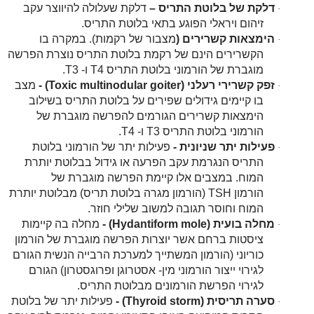
דלקת של בלוטת התריס –
דלקת שעלולה להיווצר עקב
·
זיהום ויראלי הפוגע בתאי בלוטת התריס.
הימצאות קשרירים (
מצבור של רקמות). במקרה בו
·
הקשרירים הינם של רקמת בלוטת התריס נוצרת הפרשה
מוגברת של הורמוני בלוטת התריס
T4
ו-
T3
.
זפק קשרירי רעלני (
Toxic multinodular goiter
) -
מצב
·
בו קיימים גידולים שפירים על בלוטת התריס בשילוב
הימצאות קשרירים הגורמים להפרשה מוגברת של
הורמוני בלוטת התריס
T3
ו-
T4
.
פעילות יתר שניונית -
פעילות יתר של הורמוני בלוטת
·
התריס הנגרמת עקב הפרעה או גידול בבלוטת יותרת
המוח. במצבים אלו קיימת הפרשה מוגברת של
הורמון
TSH
(הורמון מגרה בלוטת תריס) מבלוטת יותרת
המוח וחוסר תגובה למשוב שלילי חוזר.
מחלה בועית (
Hydantiform mole
) -
מחלה בה קיימות
·
ציסטות ברחם אשר יוצרות הפרשה מוגברת של הורמון
כוריוני (הורמון המשתייך למערכת הרבייה הנשית הגורם
לגירוי ייצור הורמוני מין- אסטרוגן ופרוגסטרון) הגורם
לגירוי הפרשת הורמונים מבלוטת התריס.
סערה תריסית (
Thyroid storm
) -
פעילות יתר של בלוטת
·