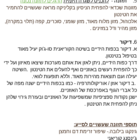
5.
תזונה
-
להכניס לשגרה היומית
הרגלים לתזונה נכונה
מזונות שכדאי להפחית הניסיון בקליניקה מראה שעשויים להחמיר
את הטינטון
אלכוהול, מזון מלוח מאוד, מזון שומני, סוכרים, קפה (תלוי במקרה),
מזון מהיר ודל במזינים
.
6
. דיקור
א. דיקור בכפות הידיים בשיטה הקוריאנית סו-ג'וק יעיל מאוד
בטיפול בטינטון
.
דרך כפות הידיים, ניתן לאזן את אותם מערכות שיצאו מאיזון ועל ידי
כך
להפחית רעשים באוזניים ואף להעלים את הטינטון
.
השיטה
יעילה ועם תוצאות מהירות מאוד
.
וללא תופעות לוואי
.
ב.
דיקור אוזן / אוריקולותרפיה
- כמו בכפות הידיים ישנה מפה של
כל אברי הגוף באפרכסת של האוזניים
.
ישנן נקודות ספציפיות שמשפיעות על האוזניים ובעזרת גירוי שלהן
ניתן להפחית את הטינטון
.
תוספי תזונה שעשויים לסייע:
גינקגו בילובה
.
- שיפור זרימת דם וחמצן
ג'ינסנג קוריאני