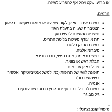
או ברגעי שקט ויכול אף להפריע לשינה
.
גורמים:
בעיה באיברי האוזן, לקות שמיעה או מחלות שקשורות לאוזן
הצטברות שעווה בתעלת האוזן
.
חשיפה ממושכת לרעש חזק
.
תת או עודף פעילות בלוטת התריס
.
בעיה במפרק הלסת
.
פיברומיאלגיה
.
רגשי: טראומה, מתח נפשי, חרדה ודיכאון
.
חבלת ראש או צוואר
.
גידול באוזן או במוח
.
תופעת לוואי של תרופות (כמו למשל אנטיביוטיקה ואספירין
בשימוש כרוני)
.
אנמיה
.
בעיות לב וכלי דם כגון: יתר לחץ דם וטרשת עורקים
.
גיל מבוגר
.
טיפול קונבנציונלי
: